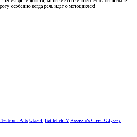
 зрения зрелищности, короткие гонки обеспечивают больше
оту, особенно когда речь идет о мотоциклах!
Electronic Arts
Ubisoft
Battlefield V
Assassin's Creed Odyssey