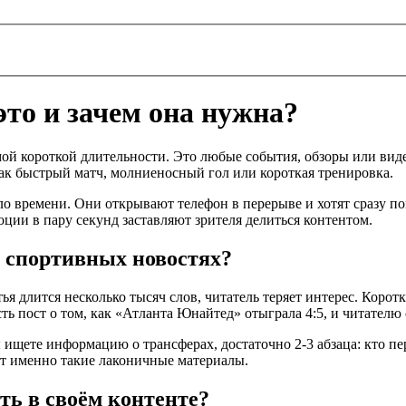
это и зачем она нужна?
емой короткой длительности. Это любые события, обзоры или вид
как быстрый матч, молниеносный гол или короткая тренировка.
 времени. Они открывают телефон в перерыве и хотят сразу пон
оции в пару секунд заставляют зрителя делиться контентом.
 спортивных новостях?
 длится несколько тысяч слов, читатель теряет интерес. Коротк
ь пост о том, как «Атланта Юнайтед» отыграла 4:5, и читателю
ищете информацию о трансферах, достаточно 2‑3 абзаца: кто пер
ет именно такие лаконичные материалы.
ть в своём контенте?