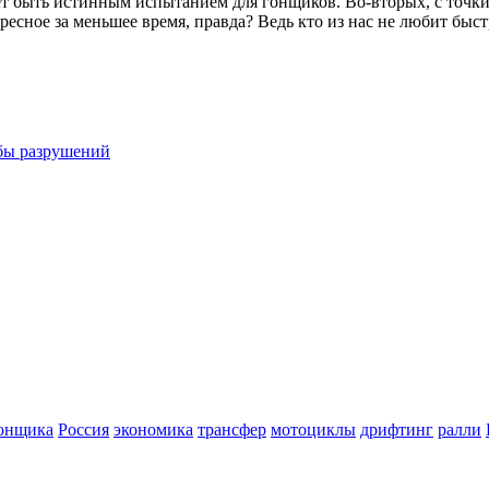
т быть истинным испытанием для гонщиков. Во-вторых, с точки
есное за меньшее время, правда? Ведь кто из нас не любит быстр
бы разрушений
онщика
Россия
экономика
трансфер
мотоциклы
дрифтинг
ралли