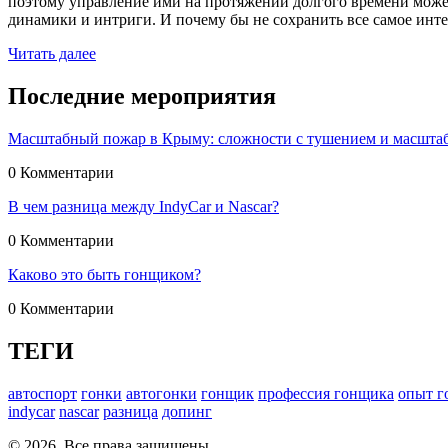
поэтому управление ими на протяжении долгого времени може
динамики и интриги. И почему бы не сохранить все самое интер
Читать далее
Последние мероприятия
Масштабный пожар в Крыму: сложности с тушением и масшта
0 Комментарии
В чем разница между IndyCar и Nascar?
0 Комментарии
Каково это быть гонщиком?
0 Комментарии
ТЕГИ
автоспорт
гонки
автогонки
гонщик
профессия гонщика
опыт г
indycar
nascar
разница
допинг
© 2026. Все права защищены.