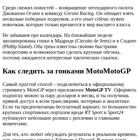
Среди свежих новостей – возвращение легендарного пилота
Джованни Огани в команду
Gresini Racing
. Он обещает взять
несколько победных подиумов, а его опыт сейчас нужен
новичкам, которые только врезаются в мир высшего класса.
Не забываем про календарь. На ближайшие недели
запланированы гонки в Мадриде (Circuito de Jerez) и в Сиднее
(Phillip Island). Оба трека известны своими быстрыми
поворотами и возможностью сделать крупные обгоны,
поэтому ожидаются интересные тактические схватки.
Как следить за гонками MotoMotoGP
Самый простой способ – подключиться к официальному
стримингу MotoGP через приложение
MotoGP TV
. Оформить
подписку можно за пару долларов в месяц, и ты получишь
прямой доступ к всем трансляциям, интервью и аналитике.
Если ты предпочитаешь бесплатный вариант, то большинство
крупных спортивных порталов вроде
RT Sport
и
Sport24
публикуют небольшие ролики с реплеями и главными
моментами.
Для тех, кто любит обсуждать результаты в реальном времени,
есть множество групп в Telegram и Discord. В таких чатах