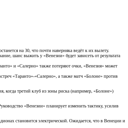
танется на 30, что почти наверняка ведёт к их вылету.
ание, шанс выжить у «Венезии» будет зависеть от результата
аранто» и «Салерно» также потеряют очки, «Венезия» может
встреч «Таранто»‑«Салерно», а также матч «Болоне» против
, когда третий клуб из зоны риска (например, «Болоне»)
Руководство «Венезии» планирует изменить тактику, усилив
дионах становится электрической. Ожидается, что в Венеции и