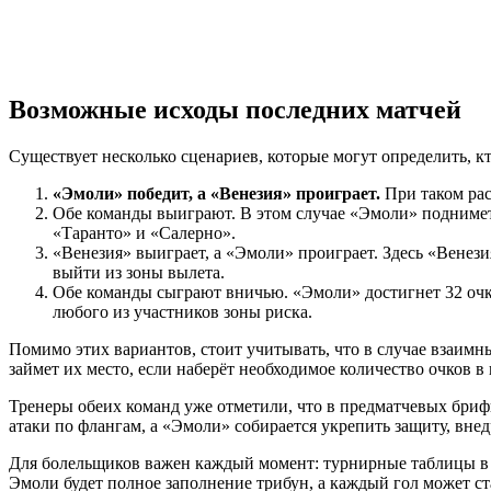
Возможные исходы последних матчей
Существует несколько сценариев, которые могут определить, кт
«Эмоли» победит, а «Венезия» проиграет.
При таком рас
Обе команды выиграют. В этом случае «Эмоли» поднимется
«Таранто» и «Салерно».
«Венезия» выиграет, а «Эмоли» проиграет. Здесь «Венези
выйти из зоны вылета.
Обе команды сыграют вничью. «Эмоли» достигнет 32 очко
любого из участников зоны риска.
Помимо этих вариантов, стоит учитывать, что в случае взаимн
займет их место, если наберёт необходимое количество очков в
Тренеры обеих команд уже отметили, что в предматчевых бриф
атаки по флангам, а «Эмоли» собирается укрепить защиту, внед
Для болельщиков важен каждый момент: турнирные таблицы в И
Эмоли будет полное заполнение трибун, а каждый гол может с