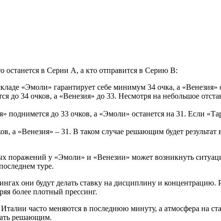
о останется в Серии А, а кто отправится в Серию B:
кладе «Эмоли» гарантирует себе минимум 34 очка, а «Венезия» ос
 до 34 очков, а «Венезия» до 33. Несмотря на небольшое отстав
я» поднимется до 33 очков, а «Эмоли» останется на 31. Если «Т
в, а «Венезия» – 31. В таком случае решающим будет результат 
ых поражений у «Эмоли» и «Венезии» может возникнуть ситуация
 последнем туре.
ингах они будут делать ставку на дисциплину и концентрацию. 
ряя более плотный прессинг.
талии часто меняются в последнюю минуту, а атмосфера на ста
тать решающим.