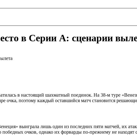
есто в Серии А: сценарии выл
вылета
тилась в настоящий шахматный поединок. На 38‑м туре «Венезия»
ыре очка, поэтому каждый оставшийся матч становится решающи
Венеция» выиграла лишь один из последних пяти матчей, их атака
ко победных очков, однако их форварды по‑прежнему не находят 