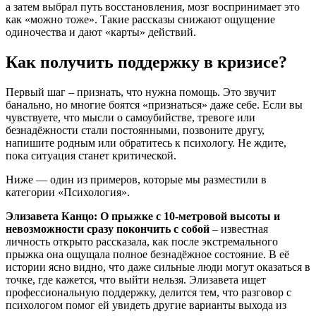
а затем выбрал путь восстановления, мозг воспринимает это
как «можно тоже». Такие рассказы снижают ощущение
одиночества и дают «карты» действий.
Как получить поддержку в кризисе?
Первый шаг – признать, что нужна помощь. Это звучит
банально, но многие боятся «признаться» даже себе. Если вы
чувствуете, что мысли о самоубийстве, тревоге или
безнадёжности стали постоянными, позвоните другу,
напишите родным или обратитесь к психологу. Не ждите,
пока ситуация станет критической.
Ниже — один из примеров, которые мы разместили в
категории «Психология».
Элизавета Канцо: О прыжке с 10‑метровой высоты и
невозможности сразу покончить с собой
– известная
личность открыто рассказала, как после экстремального
прыжка она ощущала полное безнадёжное состояние. В её
истории ясно видно, что даже сильные люди могут оказаться в
точке, где кажется, что выйти нельзя. Элизавета ищет
профессиональную поддержку, делится тем, что разговор с
психологом помог ей увидеть другие варианты выхода из