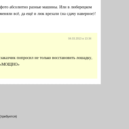
х фото абсолютно разные машины. Или в люберецком
еняли всё, да ещё и люк врезали (на сдачу наверное)!
04.03.2013 в 13:34
 заказчик попросил не только восстановить лошадку,
 — «МОЩНО»
(требуется)