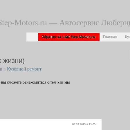
Step-Motors.ru — Автосервис Любер
Обратно на сайт Step-Motors.ru
Главная
Ку
к жизни)
in
в
Кузовной ремонт
й вы сможете ознакомиться с тем как мы
04.03.2013 в 13:05