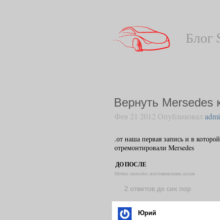
Блог 
Вернуть Mersedes 
Фев 21 2012 Опубликовал
adm
.от наша первая запись и в которо
отремонтировали Mersedes
ДО
ПОСЛЕ
Метки:
mersedes
,
восстановление
,
кузов
2 ответов до сих пор
Юрий