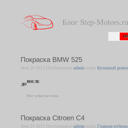
Блог Step-Motors.
Об
Покраска BMW 525
Фев 29 2012 Опубликовал
admin
under
Кузовной ремо
ПОСЛЕ
ДО
Нет ответов пока
Покраска Citroen C4
Фев 29 2012 Опубликовал
admin
under
Главная рубрик