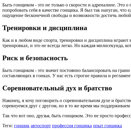
Быть гонщиком - это не только о скорости и адреналине. Это 
попробовать себя в качестве гонщика. Я был так напуган, что ед
ощущение бесконечной свободы и возможности достичь любой
Тренировки и дисциплина
Как и в любом виде спорта, тренировки и дисциплина играют 
тренировках, и это не всегда легко. Но каждая милисекунда, ко
Риск и безопасность
Быть гонщиком - это значит постоянно балансировать на грани 
составляющих в гонках. У нас есть строгие правила и регламен
Соревновательный дух и братство
Наконец, я хочу поговорить о соревновательном духе и братст
соревнуемся друг с другом, но в то же время мы поддерживаем и
Так что вот оно, друзья, быть гонщиком. Это не просто професси
Теги:
гонщик
автоспорт
профессия гонщика
опыт гонщика