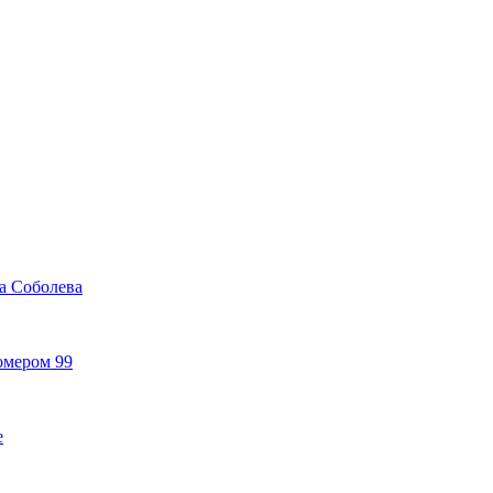
а Соболева
омером 99
е