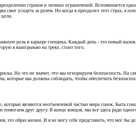
о преодолении страхов и личных ограничений. Вспоминается одн
ва смог усидеть за рулем. Но когда я преодолел этот страх, я пон
 цели.
важную роль в карьере гонщика. Каждый день - это новый вызов
торую я выигрываю на треке, стоит того.
риска. Но это не значит, что мы игнорируем безопасность. На са
ты, которые мы должны соблюдать, чтобы обеспечить безопасност
ве, которые являются неотъемлемой частью мира гонок. Быть го
 помогаем друг другу. В конце концов, мы все здесь ради одного
я, это образ жизни. И я не могу себе представить, что мог бы де